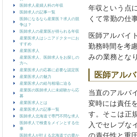
医師求人産婦人科の年収
年収という点
医師求人の記事一覧
くて常勤の仕
医師になるなら産業医？求人の競
争は？
医師求人の産業医が得られる年収
医師アルバイ
産業医求人はシニアドクターにお
すすめ
勤務時間を考
産業医求人
みの業務とな
産業医求人、医師求人をお探しの
方へ
産業医求人の応募に必要な認定医
医師アルバ
産業医求人の魅力
産業医求人の給与相場に迫る
産業医の医師求人に未経験から応
当直のアルバ
募
変時には責任
産業医求人とは
産業医求人の記事一覧
す。そこは正
医師求人北海道で専門不問な求人
医師求人で検査をメインとする仕
入でセレブな
事
の責任性と重
医師求人が叶える北海道での豊か