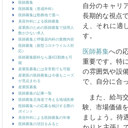
医師募集
自分のキャリ
医師募集（形成外科）
長期的な視点
医師募集は勤務地で選べ
美容外科による医師募集
え、それに適
産業医のための医師募集で採用人
数が少ない求人
す。
医師募集と呼吸器内科の業務内容
医師募集（新型コロナウイルス対
医師募集
への
応）
医師募集眼科なら週4日勤務も可
重要です。特
能
産業医募集には非常勤でも可能
の雰囲気や設
産業医の医師募集は今後もニーズ
で、自分に合
が見込まれる
産業医募集
医師募集の記事一覧
また、給与交
医師募集北海道で考える地域医療
験、市場価値
医師募集への応募を検討する際の
ポイント
ましょう。待
美容外科による医師募集の年俸
医師募集の項目をみると
かりと主張し