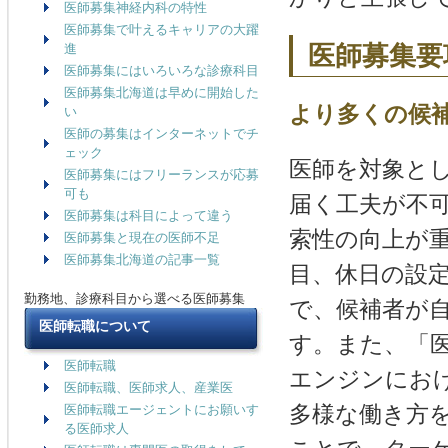
医師募集神経内科の特性
医師募集で叶えるキャリアの大躍
医師募集要
進
医師募集にはいろいろな診療科目
医師募集北海道は早めに開始した
より多くの候
い
医師の募集はインターネットでチ
ェック
医師を対象と
医師募集にはフリーランスが応募
可も
届く工夫が不
医師募集は科目によって違う
索性の向上が
医師募集と現在の医師不足
医師募集北海道の記事一覧
目、休日の設
勤務地、診療科目から選べる医師募集
で、候補者が
医師転職について
す。また、「
医師転職
エンジンにお
医師転職、医師求人、産業医
多様な働き方
医師転職エージェントにお願いす
る医師求人