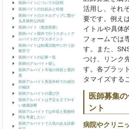
医師バイトについての説明
活用し、それ
医師バイトの仕組みと特徴
医師バイトのスキルアップに繋が
要です。例え
る具体的な内容
医師バイト（救急医療）
イトルや具体
医師バイト眼科で行うスポットア
フォームでは
ルバイトのプラスポイント
医師バイトは転職活動中に行う診
す。また、SN
療所で
医師バイトの記事一覧
つけ、リンク
医師のアルバイト探し
す。各プラッ
医師アルバイト市場の現状と選択
肢
タマイズする
医師アルバイト美容外科での成功
の秘訣
医師アルバイトの選び方
医師募集の
医師アルバイトは予定を立てやす
い健康診断
ント
医師アルバイトでは年収と勤務時
間を考慮したい
病院やクリニ
医師アルバイトで人気のある診療
科目