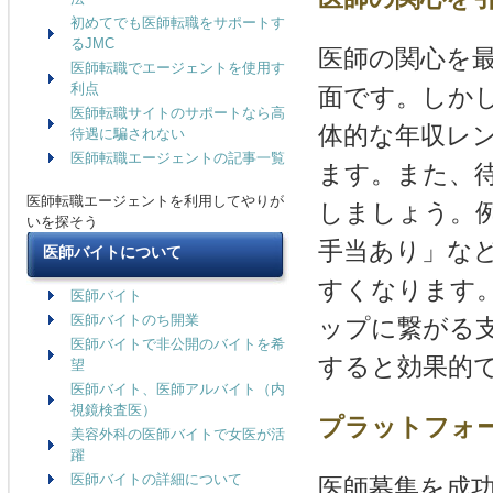
初めてでも医師転職をサポートす
るJMC
医師の関心を
医師転職でエージェントを使用す
利点
面です。しか
医師転職サイトのサポートなら高
体的な年収レ
待遇に騙されない
医師転職エージェントの記事一覧
ます。また、
医師転職エージェントを利用してやりが
しましょう。
いを探そう
手当あり」な
医師バイトについて
すくなります
医師バイト
医師バイトのち開業
ップに繋がる
医師バイトで非公開のバイトを希
すると効果的
望
医師バイト、医師アルバイト（内
視鏡検査医）
プラットフォ
美容外科の医師バイトで女医が活
躍
医師バイトの詳細について
医師募集を成