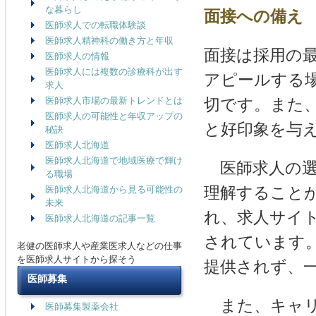
な暮らし
面接への備え
医師求人での転職体験談
医師求人精神科の働き方と年収
面接は採用の
医師求人の情報
医師求人には複数の診療科が出す
アピールする
求人
医師求人市場の最新トレンドとは
切です。また
医師求人の可能性と年収アップの
と好印象を与
秘訣
医師求人北海道
医師求人北海道で地域医療で輝け
医師求人の選
る職場
理解すること
医師求人北海道から見る可能性の
未来
れ、求人サイ
医師求人北海道の記事一覧
されています
老健の医師求人や産業医求人などの仕事
を医師求人サイトから探そう
提供されず、
医師募集
また、キャリ
医師募集製薬会社