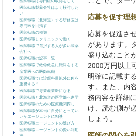
ことで、ター
医師転職は専門医の取得をして
医師転職製薬会社はよく検討した
い
応募を促す理
医師転職（北海道）する研修医は
専門医を目指す
応募を促進さ
医師転職の種類
医師転職しクリニックで働く
があります。
医師転職で選択する人が多い製薬
会社へ
盛り込むこと
医師転職の記事一覧
2000万円以
医師転職で救命救急に転科をする
産業医への医師転職
明確に記載す
医師転職では診療科目以外に何を
重視する？
す。また、内
医師転職で専業産業医になる
務内容を詳細
医師転職と北海道の医学部へ進学
医師転職のための医療機関探し
け、読む側が
医師転職が本当に自分にとってい
いかエージェントに相談
しょう。
医師転職エージェントの選び方
医師転職エージェントの賢い利用
医師の関心を
法