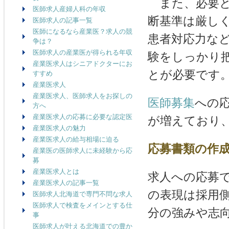
また、必要と
医師求人産婦人科の年収
断基準は厳し
医師求人の記事一覧
医師になるなら産業医？求人の競
患者対応力な
争は？
医師求人の産業医が得られる年収
験をしっかり
産業医求人はシニアドクターにお
とが必要です
すすめ
産業医求人
産業医求人、医師求人をお探しの
医師募集
への
方へ
産業医求人の応募に必要な認定医
が増えており
産業医求人の魅力
産業医求人の給与相場に迫る
応募書類の作
産業医の医師求人に未経験から応
募
産業医求人とは
求人への応募
産業医求人の記事一覧
の表現は採用
医師求人北海道で専門不問な求人
医師求人で検査をメインとする仕
分の強みや志
事
医師求人が叶える北海道での豊か