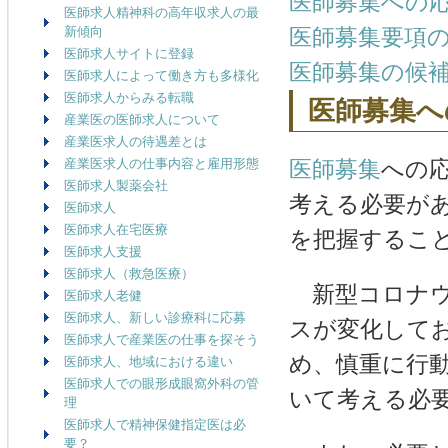
医師募集への
医師求人精神科の高年収求人の最
新傾向
医師募集要項
医師求人サイトに登録
医師募集の候
医師求人によって働き方も多様化
医師求人からみる転職
医師募集へ
産業医の医師求人について
産業医求人の待遇差とは
産業医求人の仕事内容と雇用形態
医師募集
への
医師求人製薬会社
考える必要が
医師求人
医師求人在宅医療
を把握するこ
医師求人支援
医師求人（救急医療）
新型コロナウ
医師求人老健
医師求人、新しい診療科に応募
スが変化して
医師求人で産業医の仕事を探そう
め、慎重に行
医師求人、地域における違い
医師求人での眼形成眼窩外科の管
いて考える必
理
医師求人で精神保健指定医は必
要？