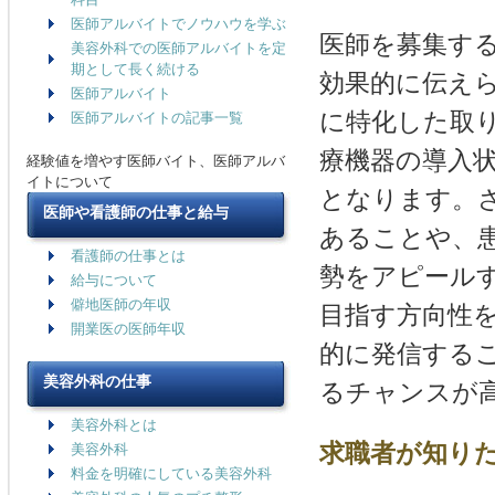
医師アルバイトでノウハウを学ぶ
医師を募集す
美容外科での医師アルバイトを定
期として長く続ける
効果的に伝え
医師アルバイト
に特化した取
医師アルバイトの記事一覧
療機器の導入
経験値を増やす医師バイト、医師アルバ
イトについて
となります。
医師や看護師の仕事と給与
あることや、
看護師の仕事とは
勢をアピール
給与について
僻地医師の年収
目指す方向性
開業医の医師年収
的に発信する
美容外科の仕事
るチャンスが
美容外科とは
求職者が知り
美容外科
料金を明確にしている美容外科