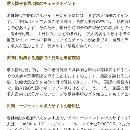
求人情報を選ぶ際のチェックポイント
老健施設で医師アルバイトを始める際には、まず求人情報のポイン
す。「医師バイトで人気の老健施設」の求人案件の中には、勤務日
ものがあります。そのため、曜日や時間帯の希望がどの程度叶うの
「週4日勤務」「土日休み」などの条件は、求人内容を比較する際
当直やオンコールの有無についてもチェックが必要です。自身のラ
す求人を選ぶことで、働きやすい環境が得られます。
実際に勤務する施設での見学と事前確認
求人情報だけでは、その老健施設の具体的な環境や雰囲気を知るこ
での見学や事前確認を行うことをおすすめします。施設を訪れるこ
応、設備状況などを自分の目で確認できます。特に、実際の業務内
で、働き始めた際のギャップを減らせるでしょう。また、施設の管
求人案内では分からないニーズや期待事項などを知ることもできま
民間エージェントや求人サイトの活用法
老健施設の医師求人を探す上で、民間エージェントや求人サイトを
えば、「m3キャリアエージェント」や「マイナビDOCTOR」な